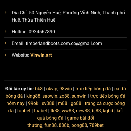
đăng ký tài khoản và tải ứng dụng về thiết bị của mình để
bạn có thể trải nghiệm mọi lúc, mọi nơi. Người chơi cũng sẽ
Địa Chỉ: 50 Nguyễn Huệ, Phường Vĩnh Ninh, Thành phố
có cơ hội tìm kiếm những nguồn lợi nhuận cực khủng từ
Huế, Thừa Thiên Huế
sân chơi này.
Hotline: 0934567890
Email:
timberlandboots.com.co@gmail.com
Website:
Vinwin.art
Đối tác uy tín:
bk8
|
okvip
,
98win
|
trực tiếp bóng đá
|
cá độ
bóng đá
|
king88
,
saowin
,
zo88
,
sunwin
|
trực tiếp bóng đá
hôm nay
|
99ok
|
sv388
|
m88
|
go88
|
trang cá cược bóng
đá
|
topbet
|
thabet
|
tk88
,
ww88
,
new88
,
bj88
,
kqbd
|
kết
quả bóng đá
|
game bài đổi
thưởng
,
fun88
,
888b
,
bong88
,
789bet