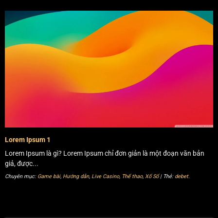
Người chơi có thể tìm kiếm đầy đủ các tính năng tiện lợi
ngay trên sảnh cược này.
Lorem Ipsum 1
Giới thiệu về một số sảnh cược tại sân chơi thể thao Vinwin
Lorem Ipsum là gì? Lorem Ipsum chỉ đơn giản là một đoạn văn bản
giả, được...
Chuyên mục:
Game bài
,
Hướng dẫn
,
Live Casino
,
Thể thao
,
Xổ Số
| Thẻ:
debet
.
Sảnh CMD
Sảnh CMD là một nhà cung cấp nhận được sự đánh giá
tích cực từ phía cộng đồng người. Những bộ môn thể thao