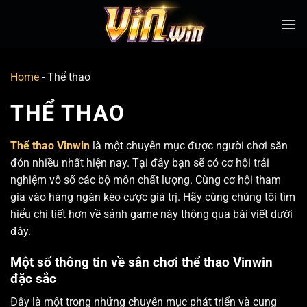
Home
-
Thể thao
THỂ THAO
Thể thao Vinwin
là một chuyên mục được người chơi săn
đón nhiều nhất hiện nay. Tại đây bạn sẽ có cơ hội trải
nghiệm vô số các bộ môn chất lượng. Cùng cơ hội tham
gia vào hàng ngàn kèo cược giá trị. Hãy cùng chúng tôi tìm
hiểu chi tiết hơn về sảnh game này thông qua bài viết dưới
đây.
Một số thông tin về sân chơi thể thao Vinwin
đặc sắc
Đây là một trong những chuyên mục phát triển và cung