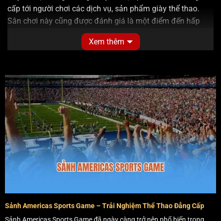
cấp tới người chơi các dịch vụ, sản phẩm giày thể thao.
Sân chơi này cũng được đánh giá là một điểm đến hấp
dẫn nhất trên nền tảng
Vinwin
. Bạn sẽ có cơ hội trải
Xem thêm
nghiệm đa dạng các bộ môn khác nhau và cá cược trực
tuyến ngay tại nhà.
Nền tảng cũng cam kết đem đến cho người chơi quá trình
trả thưởng minh bạch và công bằng. Khi người chơi truy
cập vào chuyên mục
thể thao Vinwin,
bạn còn có cơ hội
nhận về các phần thưởng với giá trị cực khủng.
Sảnh Americas Sports Game – Trải Nghiệm Thể Thao Đẳng Cấp
Sảnh Americas Sports Game đã ngày càng trở nên phổ biến trong