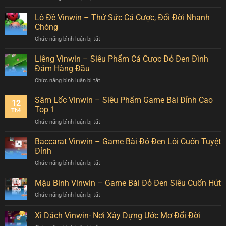
Nhất
Bạn sẽ cảm nhận được sự ấn tượng ngay khi bắt đầu truy
Xổ
–
Hiện
Số
cập vào nền tảng. Hệ thống cũng hỗ trợ đang ngôn ngữ để
Lô Đề Vinwin – Thử Sức Cá Cược, Đổi Đời Nhanh
Chơi
Nay
Keno
Game
Chóng
cứ người chơi nào trên toàn thế giới cũng có thể tham gia.
Vinwin
Cực
Chức năng bình luận bị tắt
ở
–
Sao diện nổi bật với tone xanh vàng, tạo cảm giác mới mẻ,
Nhanh,
Lô
Tham
Kiếm
hài hòa.
Đề
Liêng Vinwin – Siêu Phẩm Cá Cược Đỏ Đen Đình
Gia
Tiền
Vinwin
Giải
Đám Hàng Đầu
Khủng
–
Trí,
Có thể nói tổng thể sẽ bao gồm đầy đủ những nội dung và
Chức năng bình luận bị tắt
ở
Thử
Nhận
Liêng
tính năng để người chơi tham gia dễ dàng hơn. Một số tính
Sức
Quà
Vinwin
Sâm Lốc Vinwin – Siêu Phẩm Game Bài Đỉnh Cao
Cá
Như
12
năng nổi bật như tìm kiếm trận đấu, các tỷ lệ kèo,… Tạo
–
Cược,
Top 1
Ý
Th4
nên sự tiện lợi nhất cho bạn. Tất cả đều được phân chia rõ
Siêu
Đổi
Chức năng bình luận bị tắt
ở
Phẩm
Đời
ràng và có ghi chú đầy đủ để người chơi có thể thao tác
Sâm
Cá
Nhanh
Lốc
ngay trên màn hình.
Baccarat Vinwin – Game Bài Đỏ Đen Lôi Cuốn Tuyệt
Cược
Chóng
Vinwin
Đỏ
Đỉnh
–
Đen
Cung cấp đa dạng các kèo hấp dẫn
Chức năng bình luận bị tắt
ở
Siêu
Đình
Baccarat
Phẩm
Đám
Khi đến với
thể thao Vinwin,
hệ thống sẽ thường xuyên cập
Vinwin
Mậu Binh Vinwin – Game Bài Đỏ Đen Siêu Cuốn Hút
Game
Hàng
–
Bài
Đầu
nhật các kèo hấp dẫn và những thông tin liên quan. Đây sẽ
Chức năng bình luận bị tắt
ở
Game
Đỉnh
Mậu
là cơ hội để người chơi có thể lựa chọn những hình thức
Bài
Cao
Binh
Xì Dách Vinwin- Nơi Xây Dựng Ước Mơ Đổi Đời
Đỏ
Top
phù hợp với khả năng và sự yêu thích của mình. Đặc biệt
Vinwin
Đen
1