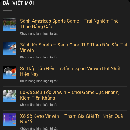
tại đây đều đảm bảo sự an toàn và uy tín cho bạn. Cung
BÀI VIẾT MỚI
cấp tới người chơi bản tỷ lệ kèo để bạn có thể đưa ra
những quyết định và phán đoán đúng đắn nhất.
Sảnh Americas Sports Game – Trải Nghiệm Thể
Thao Đẳng Cấp
Sau khi bạn truy cập vào chuyên mục
thể thao Vinwin
,
Chức năng bình luận bị tắt
ở
người chơi sẽ thấy ngay trên giao diện với sự góp mặt của
Sảnh
sảnh CMD. Hệ thống sẽ thường xuyên cập nhật liên tục các
Americas
Sảnh K+ Sports – Sảnh Cược Thể Thao Đặc Sắc Tại
Sports
Vinwin
giải đấu lớn nhất hành tinh để bạn có thể theo dõi và trải
Game
nghiệm.
Chức năng bình luận bị tắt
ở
–
Sảnh
Trải
K+
Sự Hấp Dẫn Đến Từ Sảnh isport Vinwin Hot Nhất
Nghiệm
Những ưu điểm nổi bật đến từ chuyên mục thể
Sports
Thể
Hiện Nay
thao Vinwin
–
Thao
Chức năng bình luận bị tắt
ở
Sảnh
Đẳng
Sự
Cược
Sân chơi đã nhận được những lời khen từ tất cả các thành
Cấp
Hấp
Lô Đề Siêu Tốc Vinwin – Chơi Game Cực Nhanh,
Thể
viên tham gia trên nền tảng. Điều này cũng khá dễ hiểu bởi
Dẫn
Thao
Kiếm Tiền Khủng
Đến
Đặc
những ưu điểm nổi bật mà chuyên mục thể thao đem lại
Chức năng bình luận bị tắt
ở
Từ
Sắc
như sau:
Lô
Sảnh
Tại
Đề
Xổ Số Keno Vinwin – Tham Gia Giải Trí, Nhận Quà
isport
Vinwin
Siêu
Vinwin
Như Ý
Giao diện ấn tượng
Tốc
Hot
Chức năng bình luận bị tắt
ở
Vinwin