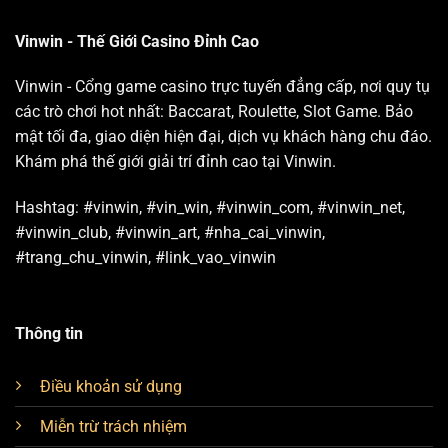
Vinwin - Thế Giới Casino Đỉnh Cao
Vinwin - Cổng game casino trực tuyến đẳng cấp, nơi quy tụ
các trò chơi hot nhất: Baccarat, Roulette, Slot Game. Bảo
mật tối đa, giao diện hiện đại, dịch vụ khách hàng chu đáo.
Khám phá thế giới giải trí đỉnh cao tại Vinwin.
Hashtag: #vinwin, #vin_win, #vinwin_com, #vinwin_net,
#vinwin_club, #vinwin_art, #nha_cai_vinwin,
Những ưu điểm nổi bật đến từ chuyên mục thể thao Vinwin
#trang_chu_vinwin, #link_vao_vinwin
Các bước hỗ trợ người chơi tham gia thể thao
Vinwin
Thông tin
Nếu bạn là một người chơi đam mê cá cược thể thao chắc
chắn sẽ không thể bỏ qua sân chơi này. Sau đây là các
Điều khoản sử dụng
bước cụ thể mà chúng tôi hướng dẫn bạn thực hiện một
Miễn trừ trách nhiệm
cách nhanh chóng: