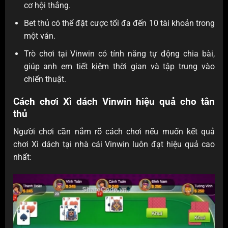
cơ hội thắng.
Bet thủ có thể đặt cược tối đa đến 10 tài khoản trong
một ván.
Trò chơi tại Vinwin có tính năng tự động chia bài,
giúp anh em tiết kiệm thời gian và tập trung vào
chiến thuật.
Cách chơi Xì dách Vinwin hiệu quả cho tân
thủ
Người chơi cần nắm rõ cách chơi nếu muốn kết quả
chơi Xì dách tại nhà cái Vinwin luôn đạt hiệu quả cao
nhất: