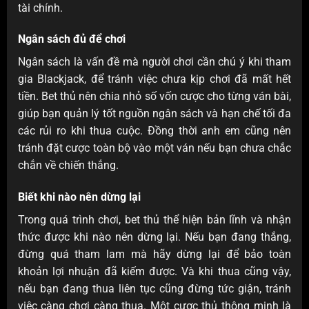
tài chính.
Ngân sách đủ để chơi
Ngân sách là vấn đề mà người chơi cần chú ý khi tham
gia Blackjack, để tránh việc chưa kịp chơi đã mất hết
tiền. Bet thủ nên chia nhỏ số vốn cược cho từng ván bài,
giúp bạn quản lý tốt nguồn ngân sách và hạn chế tối đa
các rủi ro khi thua cuộc. Đồng thời anh em cũng nên
tránh đặt cược toàn bộ vào một ván nếu bạn chưa chắc
chắn về chiến thắng.
Biết khi nào nên dừng lại
Trong quá trình chơi, bet thủ thể hiện bản lĩnh và nhận
thức được khi nào nên dừng lại. Nếu bạn đang thắng,
đừng quá tham lam mà hãy dừng lại để bảo toàn
khoản lợi nhuận đã kiếm được. Và khi thua cũng vậy,
nếu bạn đang thua liên tục cũng đừng tức giận, tránh
việc càng chơi càng thua. Một cược thủ thông minh là