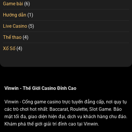
Game bài
(6)
Bài
Casino
Hướng dẫn
(1)
Siêu
Hấp
Dẫn
Live Casino
(5)
Thể thao
(4)
Xổ Số
(4)
Vinwin - Thế Giới Casino Đỉnh Cao
Vinwin - Cổng game casino trực tuyến đẳng cấp, nơi quy tụ
các trò chơi hot nhất: Baccarat, Roulette, Slot Game. Bảo
mật tối đa, giao diện hiện đại, dịch vụ khách hàng chu đáo.
Khám phá thế giới giải trí đỉnh cao tại Vinwin.