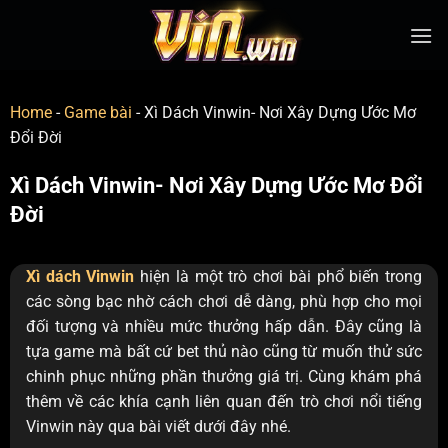
Home
-
Game bài
-
Xì Dách Vinwin- Nơi Xây Dựng Ước Mơ
Đổi Đời
Xì Dách Vinwin- Nơi Xây Dựng Ước Mơ Đổi
Đời
Xì dách Vinwin
hiện là một trò chơi bài phổ biến trong
các sòng bạc nhờ cách chơi dễ dàng, phù hợp cho mọi
đối tượng và nhiều mức thưởng hấp dẫn. Đây cũng là
tựa game mà bất cứ bet thủ nào cũng từ muốn thử sức
chinh phục những phần thưởng giá trị. Cùng khám phá
thêm về các khía cạnh liên quan đến trò chơi nổi tiếng
Vinwin này qua bài viết dưới đây nhé.