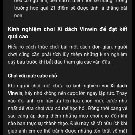
đều có ngũ linh, bên nào ít điểm hơn sẽ thắng. Trong
trường hợp quá 21 điểm sẽ được tính là thắng bài
non.
Kinh nghiệm chơi Xì dách Vinwin để đạt kết
quả cao
Hiểu rõ cách thức chơi bài một cách đơn giản, người
chơi cũng cần phải tích lũy thêm những kinh nghiệm
quý báu trước khi bắt đầu tham gia các ván đấu.
Chơi với mức cược nhỏ
Khi người chơi mới chưa có kinh nghiệm với
Xì dách
Vinwin,
hãy nhớ không nên cược lớn ngay lập tức. Thay
vào đó, anh em hãy ưu tiên lựa chọn mức cược nhỏ
nhất để vừa chơi vừa có thể học hỏi. Đồng thời càng về
sau càng áp dụng thêm những mẹo chơi cho đến khi
nào bạn thực sự thành thạo. Điều này sẽ rất hữu ích khi
giúp anh em có thể tránh được những tổn thất về mặt