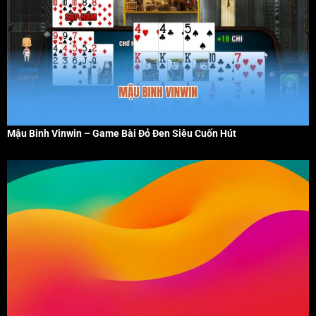
Mậu Binh Vinwin – Game Bài Đỏ Đen Siêu Cuốn Hút