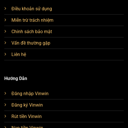
Điều khoản sử dụng
Miễn trừ trách nhiệm
Chính sách bảo mật
Vấn đề thường gặp
Liên hệ
Hướng Dẫn
Đăng nhập Vinwin
Đăng ký Vinwin
Rút tiền Vinwin
Nạp tiền Vinwin