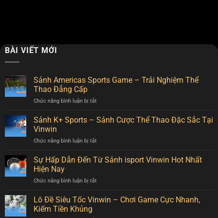
BÀI VIẾT MỚI
Sảnh Americas Sports Game – Trải Nghiệm Thể
Thao Đẳng Cấp
Chức năng bình luận bị tắt
ở
Sảnh
Americas
Sảnh K+ Sports – Sảnh Cược Thể Thao Đặc Sắc Tại
Sports
Vinwin
Game
Chức năng bình luận bị tắt
ở
–
Sảnh
Trải
K+
Sự Hấp Dẫn Đến Từ Sảnh isport Vinwin Hot Nhất
Nghiệm
Sports
Thể
Hiện Nay
–
Thao
Chức năng bình luận bị tắt
ở
Sảnh
Đẳng
Sự
Cược
Cấp
Hấp
Lô Đề Siêu Tốc Vinwin – Chơi Game Cực Nhanh,
Thể
Dẫn
Thao
Kiếm Tiền Khủng
Đến
Đặc