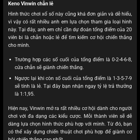
Keno Vinwin chẵn lẻ
Hình thức chơi xổ số này cũng khá đơn giản và dễ hiểu,
vì vậy có rất nhiều anh em lựa chọn tham gia loại hình
này. Tại đây, anh em chỉ cần dự đoán tổng điểm của 20
viên bi là chẵn hoặc lẻ để tìm kiếm cơ hội chiến thắng
cho mình.
Trường hợp các số cuối của tổng điểm là 0-2-4-6-8,
cửa chẵn sẽ giành chiến thắng.
Ngược lại khi còn số cuối của tổng điểm là 1-3-5-7-9
sẽ tính là lẻ. Tại đây bạn nhận ngay tỷ lệ trả thưởng
là 1:1,95.
Hiện nay, Vinwin mở ra rất nhiều cơ hội dành cho người
chơi với đa dạng các kiểu cược. Mỗi thành viên sẽ dễ
dàng lựa chọn hình thức phù hợp với mình. Từ đó, bạn
có thể xây dựng chiến thuật chơi phù hợp để giành cơ
hội chiến thắng cao nhất.