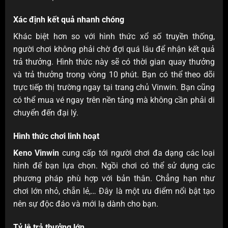
Xác định kết quả nhanh chóng
Khác biệt hơn so với hình thức xổ số truyền thống,
người chơi không phải chờ đợi quá lâu để nhận kết quả
trả thưởng. Hình thức này sẽ có thời gian quay thưởng
và trả thưởng trong vòng 10 phút. Bạn có thể theo dõi
trực tiếp thị trường ngay tại trang chủ Vinwin. Bạn cũng
có thể mua vé ngay trên nền tảng mà không cần phải di
chuyển đến đại lý.
Hình thức chơi linh hoạt
Keno Vinwin
cung cấp tới người chơi đa dạng các loại
hình để bạn lựa chọn. Ngồi chơi có thể sử dụng các
phương pháp phù hợp với bản thân. Chẳng hạn như
chơi lớn nhỏ, chẵn lẻ,… Đây là một ưu điểm nổi bật tạo
nên sự độc đáo và mới lạ dành cho bạn.
Tỷ lệ trả thưởng lớn