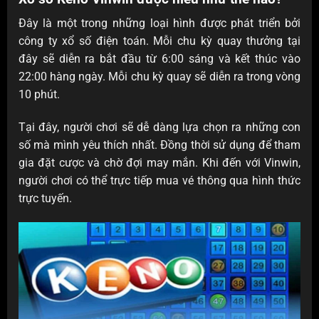
Đây là một trong những loại hình được phát triển bởi
công ty xổ số điện toán. Mỗi chu kỳ quay thưởng tại
đây sẽ diễn ra bắt đầu từ 6:00 sáng và kết thúc vào
22:00 hàng ngày. Mỗi chu kỳ quay sẽ diễn ra trong vòng
10 phút.
Tại đây, người chơi sẽ dễ dàng lựa chọn ra những con
số mà mình yêu thích nhất. Đồng thời sử dụng để tham
gia đặt cược và chờ đợi may mắn. Khi đến với Vinwin,
người chơi có thể trực tiếp mua vé thông qua hình thức
trực tuyến.