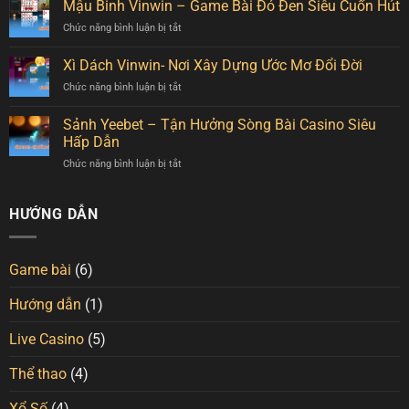
Vinwin
Mậu Binh Vinwin – Game Bài Đỏ Đen Siêu Cuốn Hút
Game
Hàng
–
Bài
Đầu
Chức năng bình luận bị tắt
ở
Game
Đỉnh
Mậu
Bài
Cao
Binh
Xì Dách Vinwin- Nơi Xây Dựng Ước Mơ Đổi Đời
Đỏ
Top
Vinwin
Đen
1
Chức năng bình luận bị tắt
ở
–
Lôi
Xì
Game
Cuốn
Dách
Bài
Sảnh Yeebet – Tận Hưởng Sòng Bài Casino Siêu
Tuyệt
Vinwin-
Đỏ
Hấp Dẫn
Đỉnh
Nơi
Đen
Chức năng bình luận bị tắt
ở
Xây
Siêu
Sảnh
Dựng
Cuốn
Yeebet
Ước
Hút
–
HƯỚNG DẪN
Mơ
Tận
Đổi
Hưởng
Đời
Sòng
Game bài
(6)
Bài
Casino
Hướng dẫn
(1)
Siêu
Hấp
Dẫn
Live Casino
(5)
Thể thao
(4)
Xổ Số
(4)