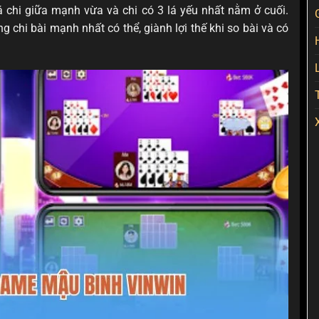
á chi giữa mạnh vừa và chi có 3 lá yếu nhất nằm ở cuối.
 chi bài mạnh nhất có thể, giành lợi thế khi so bài và có