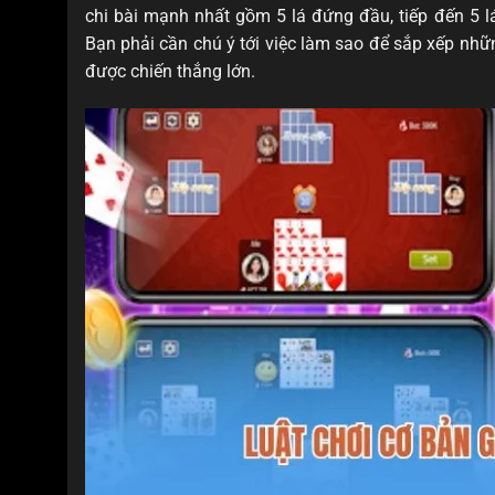
chi bài mạnh nhất gồm 5 lá đứng đầu, tiếp đến 5 l
Bạn phải cần chú ý tới việc làm sao để sắp xếp những
được chiến thắng lớn.