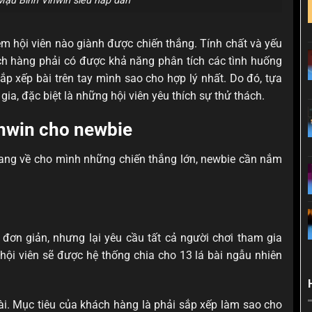
 Mậu Binh Vinwin siêu hấp dẫn
em hội viên nào giành được chiến thắng. Tính chất và yếu
ch hàng phải có được khả năng phân tích các tình huống
ắp xếp bài trên tay mình sao cho hợp lý nhất. Do đó, tựa
a, đặc biệt là những hội viên yêu thích sự thử thách.
inwin cho newbie
ng về cho mình những chiến thắng lớn, newbie cần nắm
 đơn giản, nhưng lại yêu cầu tất cả người chơi tham gia
hội viên sẽ được hệ thống chia cho 13 lá bài ngẫu nhiên
bài. Mục tiêu của khách hàng là phải sắp xếp làm sao cho