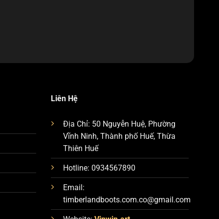
Liên Hệ
Địa Chỉ: 50 Nguyễn Huệ, Phường
Vĩnh Ninh, Thành phố Huế, Thừa
Thiên Huế
Hotline: 0934567890
Email:
timberlandboots.com.co@gmail.com