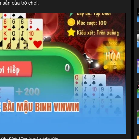
 sẵn của trò chơi.