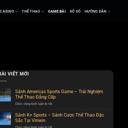
 CASINO
THỂ THAO
GAME BÀI
XỔ SỐ
HƯỚNG DẪN
BÀI VIẾT MỚI
Sảnh Americas Sports Game – Trải Nghiệm
Thể Thao Đẳng Cấp
Chức năng bình luận bị tắt
ở
Sảnh
Americas
Sảnh K+ Sports – Sảnh Cược Thể Thao Đặc
Sports
Sắc Tại Vinwin
Game
Chức năng bình luận bị tắt
ở