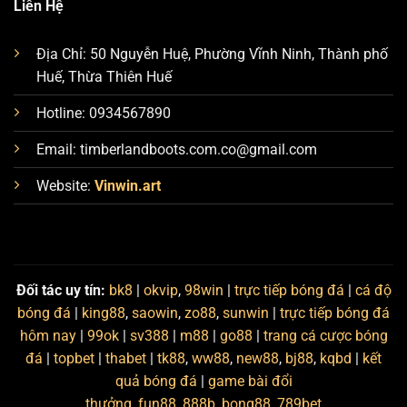
Liên Hệ
Địa Chỉ: 50 Nguyễn Huệ, Phường Vĩnh Ninh, Thành phố
Huế, Thừa Thiên Huế
Hotline: 0934567890
Email:
timberlandboots.com.co@gmail.com
Website:
Vinwin.art
Đối tác uy tín:
bk8
|
okvip
,
98win
|
trực tiếp bóng đá
|
cá độ
bóng đá
|
king88
,
saowin
,
zo88
,
sunwin
|
trực tiếp bóng đá
hôm nay
|
99ok
|
sv388
|
m88
|
go88
|
trang cá cược bóng
đá
|
topbet
|
thabet
|
tk88
,
ww88
,
new88
,
bj88
,
kqbd
|
kết
quả bóng đá
|
game bài đổi
thưởng
,
fun88
,
888b
,
bong88
,
789bet