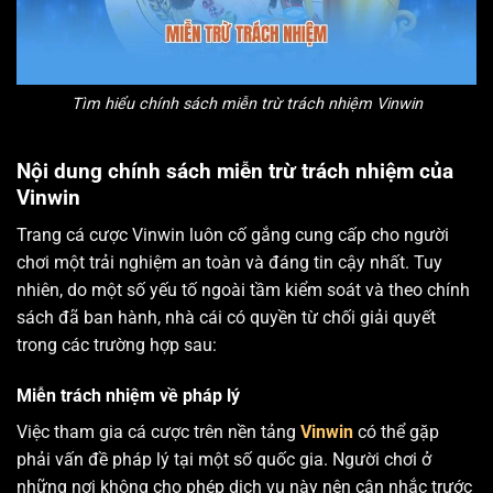
Tìm hiểu chính sách miễn trừ trách nhiệm Vinwin
Nội dung chính sách miễn trừ trách nhiệm của
Vinwin
Trang cá cược Vinwin luôn cố gắng cung cấp cho người
chơi một trải nghiệm an toàn và đáng tin cậy nhất. Tuy
nhiên, do một số yếu tố ngoài tầm kiểm soát và theo chính
sách đã ban hành, nhà cái có quyền từ chối giải quyết
trong các trường hợp sau:
Miễn trách nhiệm về pháp lý
Việc tham gia cá cược trên nền tảng
Vinwin
có thể gặp
phải vấn đề pháp lý tại một số quốc gia. Người chơi ở
những nơi không cho phép dịch vụ này nên cân nhắc trước