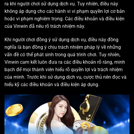
ra khi người chơi sử dụng dịch vụ. Tuy nhiên, điều này
không áp dụng cho các hành vi vi phạm quyền lợi cơ bản
hoặc vi phạm nghiêm trọng. Các điều khoản và điều kiện
của Vinwin đã nêu rõ trách nhiệm này.
Khi người chơi đồng ý sử dụng dịch vụ, điều này đồng
nghĩa là bạn đồng ý chịu trách nhiệm pháp lý về những
vấn đề có thể phát sinh trong quá trình chơi. Tuy nhiên,
Vinwin cam kết luôn đưa ra các điều khoản rõ ràng, minh
bạch để mọi thành viên hiểu rõ quyền lợi và trách nhiệm
của mình. Trước khi sử dụng dịch vụ, cược thủ nên đọc và
hiểu kỹ các điều khoản và điều kiện áp dụng.