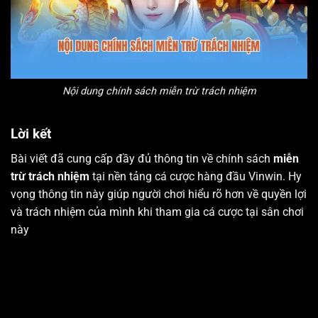
Nội dung chính sách miễn trừ trách nhiệm
Lời kết
Bài viết đã cung cấp đầy đủ thông tin về chính sách
miễn
trừ trách nhiệm
tại nền tảng cá cược hàng đầu Vinwin. Hy
vọng thông tin này giúp người chơi hiểu rõ hơn về quyền lợi
và trách nhiệm của mình khi tham gia cá cược tại sân chơi
này