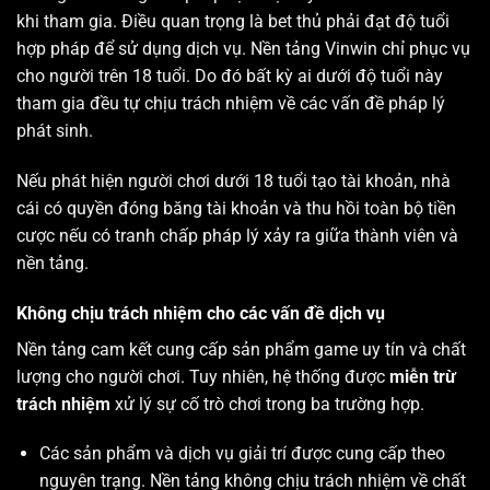
khi tham gia. Điều quan trọng là bet thủ phải đạt độ tuổi
hợp pháp để sử dụng dịch vụ. Nền tảng Vinwin chỉ phục vụ
cho người trên 18 tuổi. Do đó bất kỳ ai dưới độ tuổi này
tham gia đều tự chịu trách nhiệm về các vấn đề pháp lý
phát sinh.
Nếu phát hiện người chơi dưới 18 tuổi tạo tài khoản, nhà
cái có quyền đóng băng tài khoản và thu hồi toàn bộ tiền
cược nếu có tranh chấp pháp lý xảy ra giữa thành viên và
nền tảng.
Không chịu trách nhiệm cho các vấn đề dịch vụ
Nền tảng cam kết cung cấp sản phẩm game uy tín và chất
lượng cho người chơi. Tuy nhiên, hệ thống được
miễn trừ
trách nhiệm
xử lý sự cố trò chơi trong ba trường hợp.
Các sản phẩm và dịch vụ giải trí được cung cấp theo
nguyên trạng. Nền tảng không chịu trách nhiệm về chất