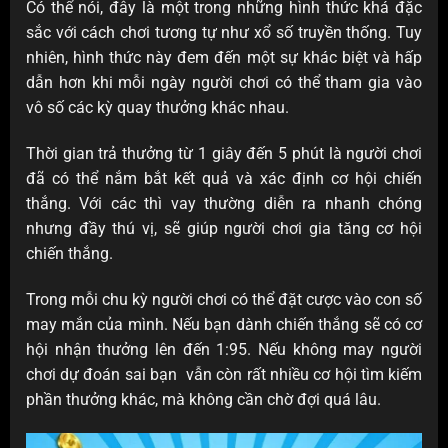
Có thể nói, đây là một trong những hình thức khá đặc
sắc với cách chơi tương tự như xổ số truyền thống. Tuy
nhiên, hình thức này đem đến một sự khác biệt và hấp
dẫn hơn khi mỗi ngày người chơi có thể tham gia vào
vô số các kỳ quay thưởng khác nhau.
Thời gian trả thưởng từ 1 giây đến 5 phút là người chơi
đã có thể nắm bắt kết quả và xác định cơ hội chiến
thắng. Với các thì vay thường diễn ra nhanh chóng
nhưng đầy thú vị, sẽ giúp người chơi gia tăng cơ hội
chiến thắng.
Trong mỗi chu kỳ người chơi có thể đặt cược vào con số
may mắn của mình. Nếu bạn dành chiến thắng sẽ có cơ
hội nhận thưởng lên đến 1:95. Nếu không may người
chơi dự đoán sai bạn vẫn còn rất nhiều cơ hội tìm kiếm
phần thưởng khác, mà không cần chờ đợi quá lâu.