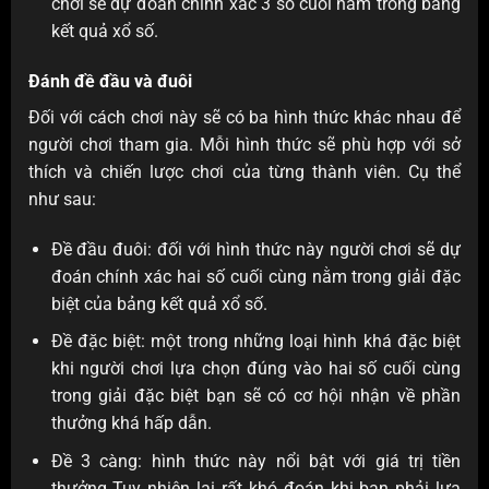
chơi sẽ dự đoán chính xác 3 số cuối nằm trong bảng
kết quả xổ số.
Đánh đề đầu và đuôi
Đối với cách chơi này sẽ có ba hình thức khác nhau để
người chơi tham gia. Mỗi hình thức sẽ phù hợp với sở
thích và chiến lược chơi của từng thành viên. Cụ thể
như sau:
Đề đầu đuôi: đối với hình thức này người chơi sẽ dự
đoán chính xác hai số cuối cùng nằm trong giải đặc
biệt của bảng kết quả xổ số.
Đề đặc biệt: một trong những loại hình khá đặc biệt
khi người chơi lựa chọn đúng vào hai số cuối cùng
trong giải đặc biệt bạn sẽ có cơ hội nhận về phần
thưởng khá hấp dẫn.
Đề 3 càng: hình thức này nổi bật với giá trị tiền
thưởng Tuy nhiên lại rất khó đoán khi bạn phải lựa