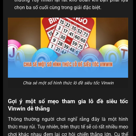
chọn ba số cuối cùng trong giải đặc biệt.
Chia sẻ một số hình thức lô đề siêu tốc Vinwin
Gợi ý một số mẹo tham gia lô đề siêu tốc
Vinwin dễ thắng
Thông thường người chơi nghĩ rằng đây là một hình
thức may rủi. Tuy nhiên, trên thực tế sẽ có rất nhiều mẹo
chơi khác nhau đem lại cơ hội chiến thắng lớn. Cụ thể