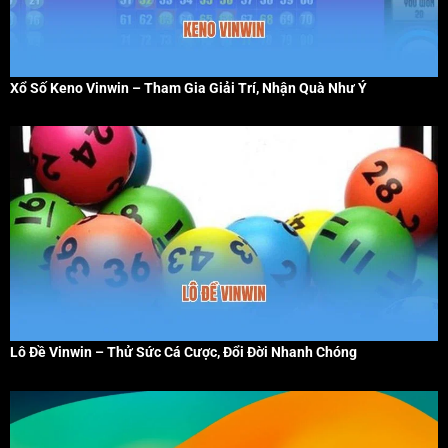
Xổ Số Keno Vinwin – Tham Gia Giải Trí, Nhận Quà Như Ý
Lô Đề Vinwin – Thử Sức Cá Cược, Đổi Đời Nhanh Chóng