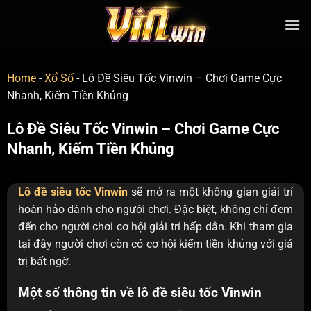
Home
-
Xổ Số
-
Lô Đề Siêu Tốc Vinwin – Chơi Game Cực
Nhanh, Kiếm Tiền Khủng
Lô Đề Siêu Tốc Vinwin – Chơi Game Cực
Nhanh, Kiếm Tiền Khủng
Lô đề siêu tốc Vinwin
sẽ mở ra một không gian giải trí
hoàn hảo dành cho người chơi. Đặc biệt, không chỉ đem
đến cho người chơi cơ hội giải trí hấp dẫn. Khi tham gia
tại đây người chơi còn có cơ hội kiếm tiền khủng với giá
trị bất ngờ.
Một số thông tin về lô đề siêu tốc Vinwin