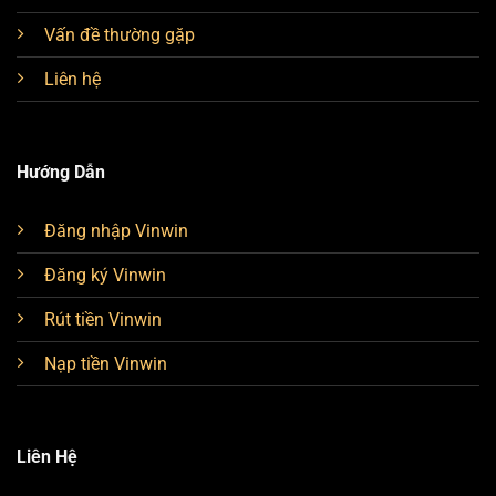
Vấn đề thường gặp
Liên hệ
Hướng Dẫn
Đăng nhập Vinwin
Đăng ký Vinwin
Rút tiền Vinwin
Nạp tiền Vinwin
Liên Hệ