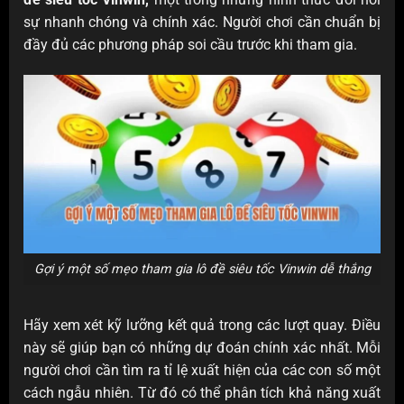
sự nhanh chóng và chính xác. Người chơi cần chuẩn bị
đầy đủ các phương pháp soi cầu trước khi tham gia.
Gợi ý một số mẹo tham gia lô đề siêu tốc Vinwin dễ thắng
Hãy xem xét kỹ lưỡng kết quả trong các lượt quay. Điều
này sẽ giúp bạn có những dự đoán chính xác nhất. Mỗi
người chơi cần tìm ra tỉ lệ xuất hiện của các con số một
cách ngẫu nhiên. Từ đó có thể phân tích khả năng xuất