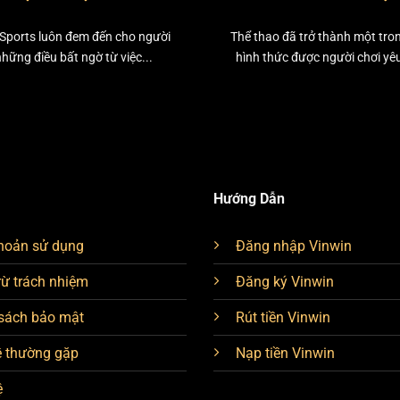
Sports luôn đem đến cho người
Thể thao đã trở thành một tr
những điều bất ngờ từ việc...
hình thức được người chơi yêu 
Hướng Dẫn
hoản sử dụng
Đăng nhập Vinwin
rừ trách nhiệm
Đăng ký Vinwin
sách bảo mật
Rút tiền Vinwin
 thường gặp
Nạp tiền Vinwin
ệ